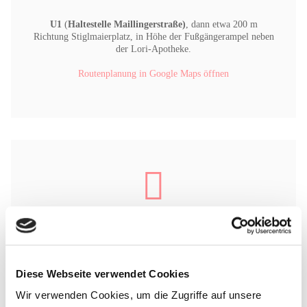
U1
(
Haltestelle Maillingerstraße)
, dann etwa 200 m
Richtung Stiglmaierplatz, in Höhe der Fußgängerampel neben
der Lori-Apotheke.
Routenplanung in Google Maps öffnen
Mit dem Auto
Diese Webseite verwendet Cookies
Unsere Praxis befindet sich in der
Nymphenburger Straße 62 in 80335 München.
Wir verwenden Cookies, um die Zugriffe auf unsere
Parkmöglichkeiten sind im Innenhof vorhanden.