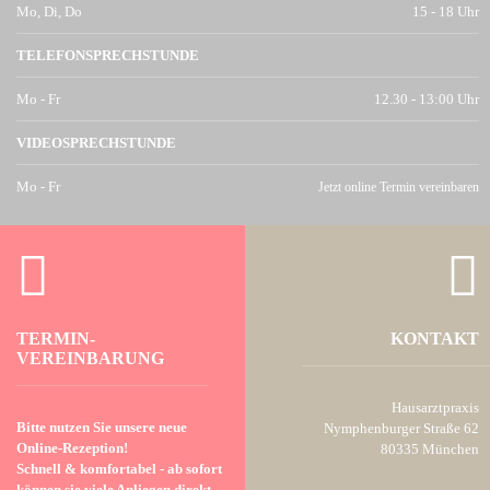
Mo, Di, Do
15 - 18 Uhr
TELEFONSPRECHSTUNDE
Mo - Fr
12.30 - 13:00 Uhr
VIDEOSPRECHSTUNDE
Mo - Fr
Jetzt online Termin vereinbaren
TERMIN­
KONTAKT
VEREINBARUNG
Hausarztpraxis
Bitte nutzen Sie unsere neue
Nymphen­burger­ Straße 62
Online-Rezeption!
80335 München
Schnell & komfortabel - ab sofort
können sie viele Anliegen direkt