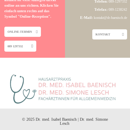
Telefon:
089-1297332
online an uns richten. Klicken Sie
Telefax:
089-1238242
einfach unten rechts auf das
Symbol "Online-Rezeption".
E-Mail:
kontakt@dr-baenisch
.de
ONLINE-TERMIN
KONTAKT
089 1297332
© 2025 Dr. med. Isabel Baenisch | Dr. med. Simone
Lesch