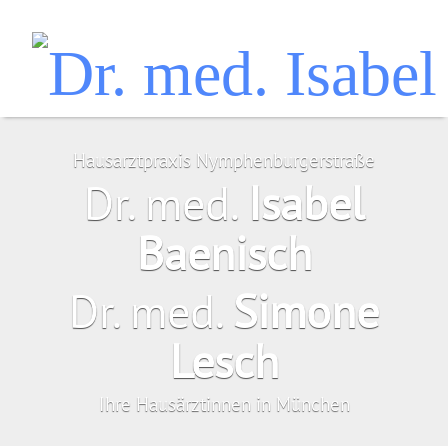
Hausarztpraxis Nymphenburgerstraße
Dr. med.
Isabel
Baenisch
Dr. med.
Simone
Lesch
Ihre Hausärztinnen in München