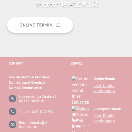
Telefon: 089-1297332
ONLINE-TERMIN
KONTAKT
SERVICE
Ihre Hausärzte in München:
Online-Termin
Dr. med. Isabel Baenisch
Jetzt Termin
Dr. med. Simone Lesch
vereinbaren
Nympenburger Straße 62
80335 München
Videosprechstunde
Telefon:
089-1297332
Jetzt Termin
vereinbaren
Email:
kontakt@dr-
baenisch
.de