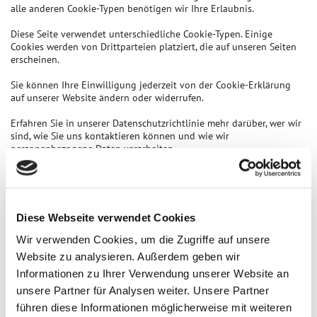
alle anderen Cookie-Typen benötigen wir Ihre Erlaubnis.
Diese Seite verwendet unterschiedliche Cookie-Typen. Einige
Cookies werden von Drittparteien platziert, die auf unseren Seiten
erscheinen.
Sie können Ihre Einwilligung jederzeit von der Cookie-Erklärung
auf unserer Website ändern oder widerrufen.
Erfahren Sie in unserer Datenschutzrichtlinie mehr darüber, wer wir
sind, wie Sie uns kontaktieren können und wie wir
personenbezogene Daten verarbeiten.
Bitte geben Sie Ihre Einwilligungs-ID und das Datum an, wenn Sie
uns bezüglich Ihrer Einwilligung kontaktieren.
Ihre Einwilligung trifft auf die folgenden Domains zu:
Diese Webseite verwendet Cookies
hausarztpraxis-nymphenburgerstrasse.de
Wir verwenden Cookies, um die Zugriffe auf unsere
Ihr aktueller Zustand: Ablehnen.
Website zu analysieren. Außerdem geben wir
Einwilligung ändern
Informationen zu Ihrer Verwendung unserer Website an
Die Cookie-Erklärung wurde das letzte Mal am 13/07/2023 von
unsere Partner für Analysen weiter. Unsere Partner
Cookiebot
aktualisiert:
führen diese Informationen möglicherweise mit weiteren